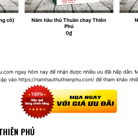
Nấm hầu thủ Thuần chay Thiên
ng cô)
N
Phú
0
₫
u.com ngay hôm nay để nhận được nhiều ưu đãi hấp dẫn. Mọ
cập vào
https://namhauthuthienphu.com/
để tham khảo nhi
THIÊN PHÚ