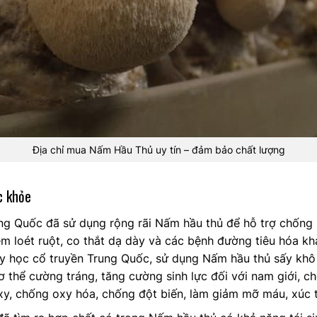
Địa chỉ mua Nấm Hầu Thủ uy tín – đảm bảo chất lượng
c khỏe
g Quốc đã sử dụng rộng rãi Nấm hầu thủ để hỗ trợ chống l
iêm loét ruột, co thắt dạ dày và các bệnh đường tiêu hóa kh
 y học cổ truyền Trung Quốc, sử dụng Nấm hầu thủ sấy khô
ơ thể cường tráng, tăng cường sinh lực đối với nam giới, 
oxy, chống oxy hóa, chống đột biến, làm giảm mỡ máu, xúc 