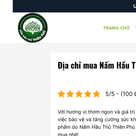
Skip
 ĐẶC BIỆT
GIẢM 5%
HÓA ĐƠN ĐƠN HÀNG ĐẦU TIÊN
to
content
TRANG CHỦ
Địa chỉ mua Nấm Hầu T
5/5 - (100 
Với hương vị thơm ngon và giá tr
việc bảo vệ và tăng cường sức k
phẩm do Nấm Hầu Thủ Thiên Phú 
mua nhé!