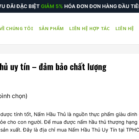
ƯU ĐÃI
ĐẶC BIỆT
DÀNH CHO ĐẠI LÝ - NHÀ PHÂN PHỐI
VỀ CHÚNG TÔI
SẢN PHẨM
LIÊN HỆ HỢP TÁC
LIÊN HỆ
hủ uy tín – đảm bảo chất lượng
bình chọn)
ị dược tính tốt, Nấm Hầu Thủ là nguồn thực phẩm giàu din
hỏe cho con người. Để mua được nấm hầu thủ thượng hạng 
sản xuất. Đây là
địa chỉ mua Nấm Hầu Thủ
Uy Tín tại TPH