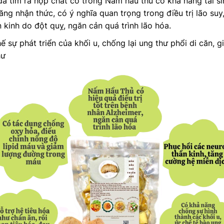
 tìm ra hợp chất có trong Nấm hầu thủ có khả năng tái si
năng nhận thức, có ý nghĩa quan trọng trong điều trị lão suy
 kinh do đột quỵ, ngăn cản quá trình lão hóa.
sự phát triển của khối u, chống lại ung thư phổi di căn, gi
hư