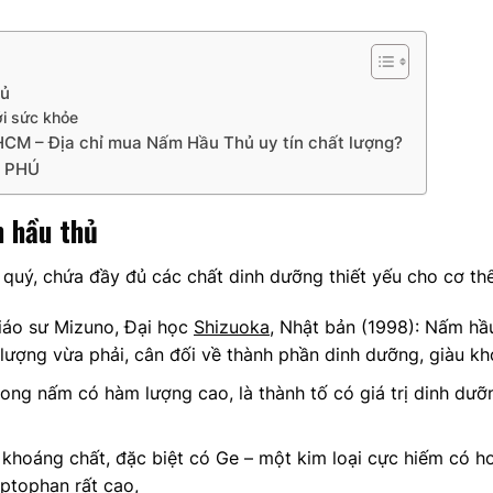
hủ
i sức khỏe
CM – Địa chỉ mua Nấm Hầu Thủ uy tín chất lượng?
 PHÚ
 hầu thủ
 quý, chứa đầy đủ các chất dinh dưỡng thiết yếu cho cơ thể
iáo sư Mizuno, Đại học
Shizuoka
, Nhật bản (1998): Nấm hầ
lượng vừa phải, cân đối về thành phần dinh dưỡng, giàu kh
ong nấm có hàm lượng cao, là thành tố có giá trị dinh dư
hoáng chất, đặc biệt có Ge – một kim loại cực hiếm có hoạ
ptophan rất cao,