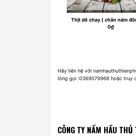
Thịt dê chay ( chân nấm đô
0
₫
Hãy liên hệ với namhauthuthienph
lòng gọi :
0369079968
hoặc truy 
CÔNG TY NẤM HẦU THỦ 