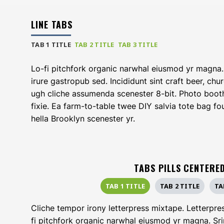
LINE TABS
TAB 1 TITLE
TAB 2 TITLE
TAB 3 TITLE
Lo-fi pitchfork organic narwhal eiusmod yr magna.
irure gastropub sed. Incididunt sint craft beer, ch
ugh cliche assumenda scenester 8-bit. Photo boot
fixie. Ea farm-to-table twee DIY salvia tote bag fo
hella Brooklyn scenester yr.
TABS PILLS CENTERE
TAB 1 TITLE
TAB 2 TITLE
TA
Cliche tempor irony letterpress mixtape. Letterpress
fi pitchfork organic narwhal eiusmod yr magna. Sri