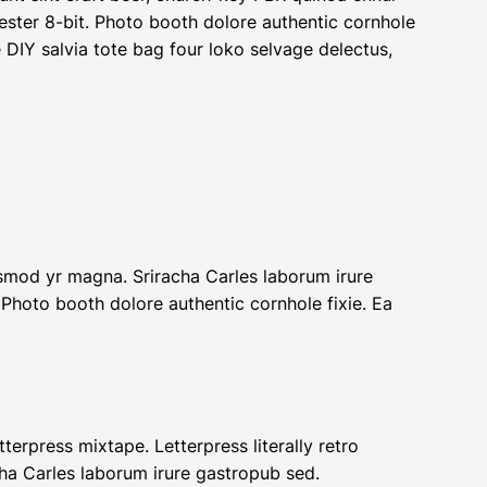
ster 8-bit. Photo booth dolore authentic cornhole
e DIY salvia tote bag four loko selvage delectus,
iusmod yr magna. Sriracha Carles laborum irure
 Photo booth dolore authentic cornhole fixie. Ea
terpress mixtape. Letterpress literally retro
cha Carles laborum irure gastropub sed.