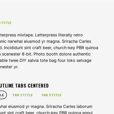
3 TITLE
terpress mixtape. Letterpress literally retro
ganic narwhal eiusmod yr magna. Sriracha Carles
. Incididunt sint craft beer, church-key PBR quinoa
 scenester 8-bit. Photo booth dolore authentic
table twee DIY salvia tote bag four loko selvage
nester yr.
UTLINE TABS CENTERED
TLE
TAB 2 TITLE
TAB 3 TITLE
rwhal eiusmod yr magna. Sriracha Carles laborum
dunt sint craft beer, church-key PBR quinoa ennui