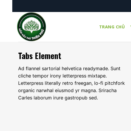
Skip
 ĐẶC BIỆT
GIẢM 5%
HÓA ĐƠN ĐƠN HÀNG ĐẦU TIÊN
to
content
TRANG CHỦ
Tabs Element
Ad flannel sartorial helvetica readymade. Sunt
cliche tempor irony letterpress mixtape.
Letterpress literally retro freegan, lo-fi pitchfork
organic narwhal eiusmod yr magna. Sriracha
Carles laborum irure gastropub sed.