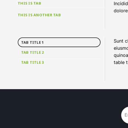
THIS IS TAB
Incidi
dolore
THIS IS ANOTHER TAB
Sunt c
TAB TITLE 1
eiusmo
TAB TITLE 2
quinoa
table 
TAB TITLE 3