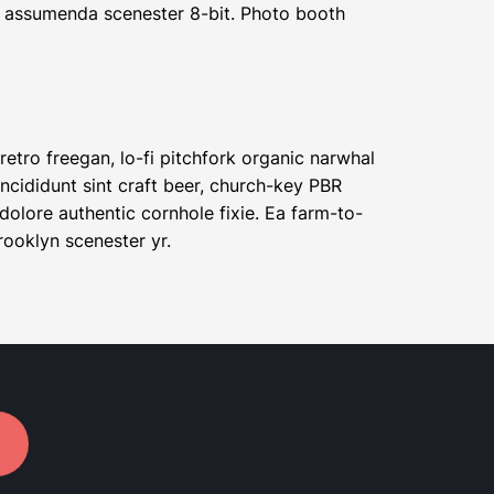
he assumenda scenester 8-bit. Photo booth
 retro freegan, lo-fi pitchfork organic narwhal
ncididunt sint craft beer, church-key PBR
olore authentic cornhole fixie. Ea farm-to-
rooklyn scenester yr.