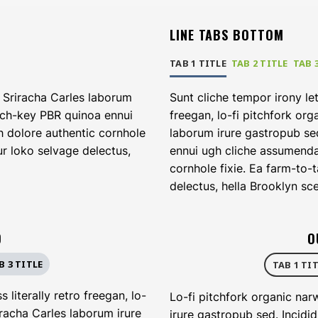
LINE TABS BOTTOM
TAB 1 TITLE
TAB 2 TITLE
TAB 
 Sriracha Carles laborum
Sunt cliche tempor irony let
urch-key PBR quinoa ennui
freegan, lo-fi pitchfork or
h dolore authentic cornhole
laborum irure gastropub sed
ur loko selvage delectus,
ennui ugh cliche assumenda
cornhole fixie. Ea farm-to-
delectus, hella Brooklyn sce
D
O
B 3 TITLE
TAB 1 TI
 literally retro freegan, lo-
Lo-fi pitchfork organic na
racha Carles laborum irure
irure gastropub sed. Incidi