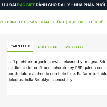
ƯU ĐÃI
ĐẶC BIỆT
DÀNH CHO ĐẠI LÝ - NHÀ PHÂN PHỐI
VỀ CHÚNG TÔI
SẢN PHẨM
LIÊN HỆ HỢP TÁC
LIÊN HỆ
TAB 3 TITLE
TAB 1 TITLE
TAB 2 TITLE
lo-fi pitchfork organic narwhal eiusmod yr magna. Srir
Incididunt sint craft beer, church-key PBR quinoa ennu
booth dolore authentic cornhole fixie. Ea farm-to-tabl
delectus, hella Brooklyn scenester yr.