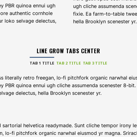
key PBR quinoa ennui ugh
ugh cliche assumenda scene
ore authentic cornhole
fixie. Ea farm-to-table twe
ur loko selvage delectus,
hella Brooklyn scenester yr.
LINE GROW TABS CENTER
TAB 1 TITLE
TAB 2 TITLE
TAB 3 TITLE
s literally retro freegan, lo-fi pitchfork organic narwhal e
key PBR quinoa ennui ugh cliche assumenda scenester 8-bit.
lvage delectus, hella Brooklyn scenester yr.
l sartorial helvetica readymade. Sunt cliche tempor irony let
n, lo-fi pitchfork organic narwhal eiusmod yr magna. Srira