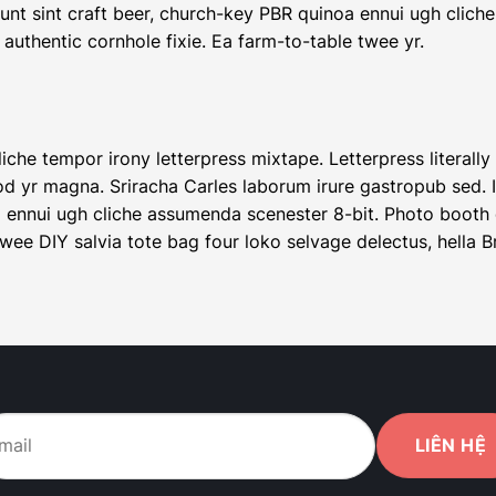
dunt sint craft beer, church-key PBR quinoa ennui ugh clic
 authentic cornhole fixie. Ea farm-to-table twee yr.
liche tempor irony letterpress mixtape. Letterpress literally
d yr magna. Sriracha Carles laborum irure gastropub sed. I
 ennui ugh cliche assumenda scenester 8-bit. Photo booth d
twee DIY salvia tote bag four loko selvage delectus, hella B